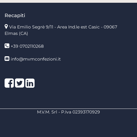
Recapiti
Via Emilio Segrè 9/11
- Area Ind.le est Casic - 09067
Elmas (CA)
+39 0702110268
info@mvmconfezioni.it
Facebook
Twitter
LinkedIn
M.V.M. Srl - P.Iva 02393170929