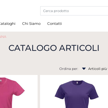
La modifica di un filtro aggiorna automati
ataloghi
Chi Siamo
Contatti
NNA
CATALOGO ARTICOLI
Ordina per: