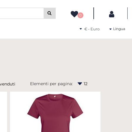
camente gli altri filtri disponibili.
0
Seleziona una valuta
Lingua
Elementi per pagina: