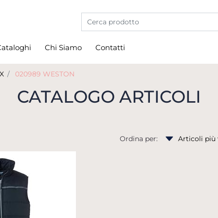
La modifica di un filtro aggiorna automati
ataloghi
Chi Siamo
Contatti
X
020989 WESTON
CATALOGO ARTICOLI
Ordina per: