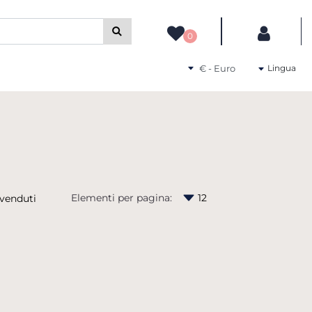
camente gli altri filtri disponibili.
0
Seleziona una valuta
Lingua
Elementi per pagina: