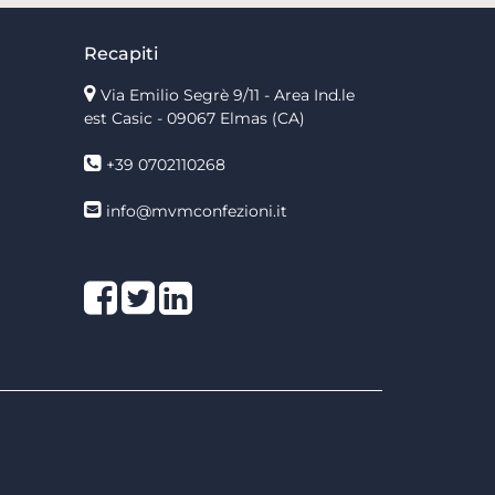
Recapiti
Via Emilio Segrè 9/11
- Area Ind.le
est Casic - 09067 Elmas (CA)
+39 0702110268
info@mvmconfezioni.it
Facebook
Twitter
LinkedIn