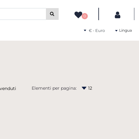
camente gli altri filtri disponibili.
0
Seleziona una valuta
Lingua
Elementi per pagina: