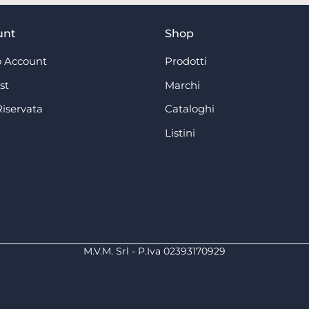
unt
Shop
 Account
Prodotti
st
Marchi
Riservata
Cataloghi
Listini
M.V.M. Srl - P.Iva 02393170929