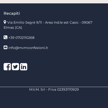
Recapiti
Via Emilio Segrè 9/11
- Area Ind.le est Casic - 09067
Elmas (CA)
+39 0702110268
info@mvmconfezioni.it
Facebook
Twitter
LinkedIn
M.V.M. Srl - P.Iva 02393170929