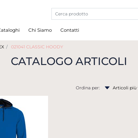
La modifica di un filtro aggiorna automati
ataloghi
Chi Siamo
Contatti
EX
021041 CLASSIC HOODY
CATALOGO ARTICOLI
Ordina per: