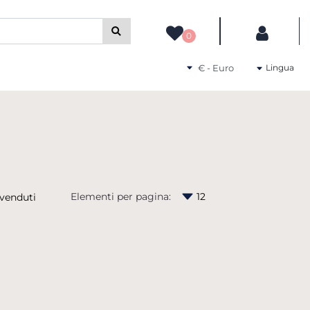
camente gli altri filtri disponibili.
0
Seleziona una valuta
Lingua
Elementi per pagina: