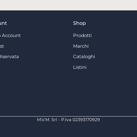
unt
Shop
 Account
Prodotti
st
Marchi
Riservata
Cataloghi
Listini
M.V.M. Srl - P.Iva 02393170929