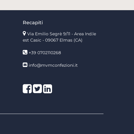
Recapiti
Via Emilio Segrè 9/11
- Area Ind.le
est Casic - 09067 Elmas (CA)
+39 0702110268
info@mvmconfezioni.it
Facebook
Twitter
LinkedIn