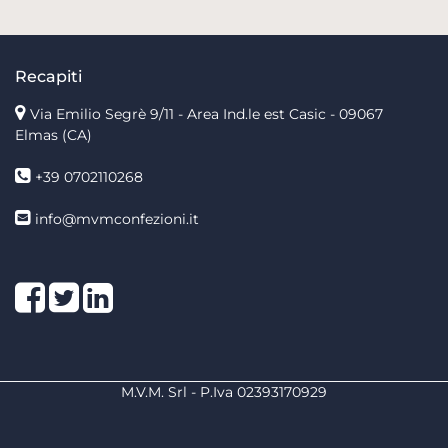
Recapiti
Via Emilio Segrè 9/11
- Area Ind.le est Casic - 09067
Elmas (CA)
+39 0702110268
info@mvmconfezioni.it
Facebook
Twitter
LinkedIn
M.V.M. Srl - P.Iva 02393170929