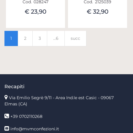
Cod.
028247
Cod.
2125039
€ 23,90
€ 32,90
1
2
3
...6
succ
Recapiti
Via Emilio Segrè 9/11
- Area Ind.le est Casic - 09067
Elmas (CA)
+39 0702110268
info@mvmconfezioni.it