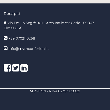
Recapiti
Via Emilio Segrè 9/11
- Area Ind.le est Casic - 09067
Elmas (CA)
+39 0702110268
info@mvmconfezioni.it
Facebook
Twitter
LinkedIn
M.V.M. Srl - P.Iva 02393170929