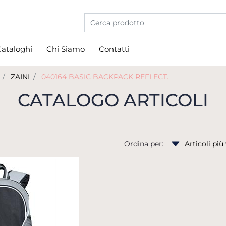
La modifica di un filtro aggiorna automati
ataloghi
Chi Siamo
Contatti
ZAINI
040164 BASIC BACKPACK REFLECT.
CATALOGO ARTICOLI
Ordina per: