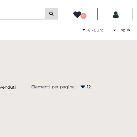
camente gli altri filtri disponibili.
0
Seleziona una valuta
Lingua
Elementi per pagina: