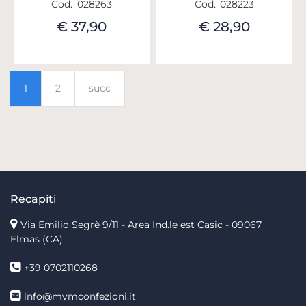
Cod.
028263
Cod.
028223
€ 37,90
€ 28,90
1
2
succ
Recapiti
Via Emilio Segrè 9/11
- Area Ind.le est Casic - 09067
Elmas (CA)
+39 0702110268
info@mvmconfezioni.it