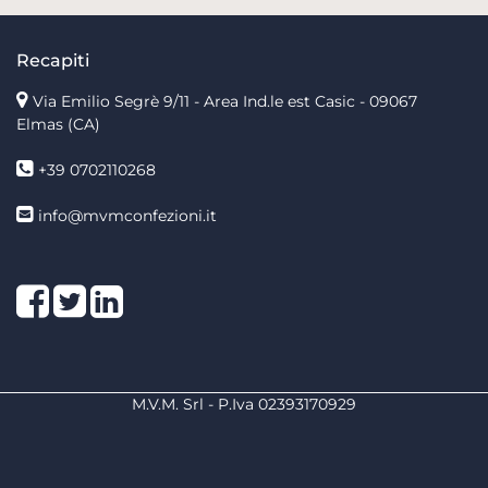
Recapiti
Via Emilio Segrè 9/11
- Area Ind.le est Casic - 09067
Elmas (CA)
+39 0702110268
info@mvmconfezioni.it
Facebook
Twitter
LinkedIn
M.V.M. Srl - P.Iva 02393170929