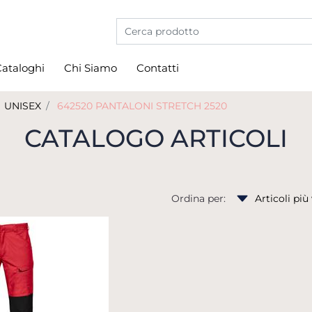
La modifica di un filtro aggiorna automati
ataloghi
Chi Siamo
Contatti
UNISEX
642520 PANTALONI STRETCH 2520
CATALOGO ARTICOLI
Ordina per: