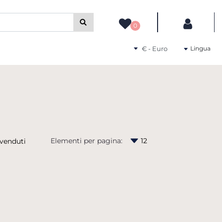
camente gli altri filtri disponibili.
0
Seleziona una valuta
Lingua
Elementi per pagina: