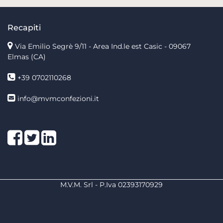
Recapiti
Via Emilio Segrè 9/11
- Area Ind.le est Casic - 09067
Elmas (CA)
+39 0702110268
info@mvmconfezioni.it
Facebook
Twitter
LinkedIn
M.V.M. Srl - P.Iva 02393170929