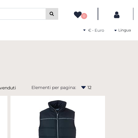
camente gli altri filtri disponibili.
0
Seleziona una valuta
Lingua
Elementi per pagina: