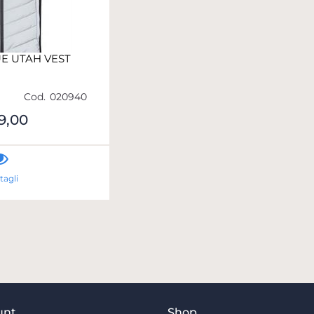
UE UTAH VEST
Cod.
020940
9,00
tagli
unt
Shop