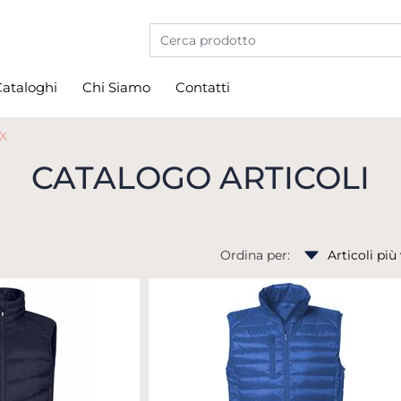
La modifica di un filtro aggiorna automati
ataloghi
Chi Siamo
Contatti
X
CATALOGO ARTICOLI
Ordina per: