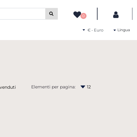
camente gli altri filtri disponibili.
0
Seleziona una valuta
Lingua
Elementi per pagina: