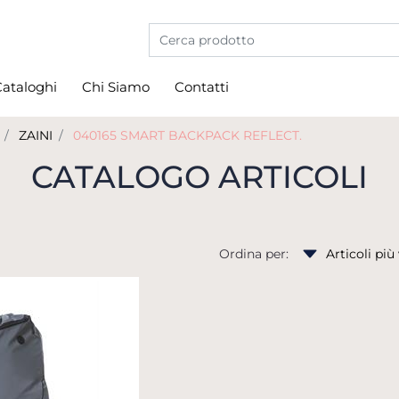
La modifica di un filtro aggiorna automati
ataloghi
Chi Siamo
Contatti
ZAINI
040165 SMART BACKPACK REFLECT.
CATALOGO ARTICOLI
Ordina per: