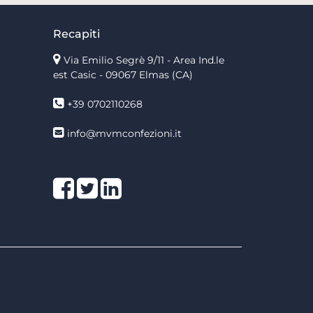
Recapiti
Via Emilio Segrè 9/11
- Area Ind.le
est Casic - 09067 Elmas (CA)
+39 0702110268
info@mvmconfezioni.it
Facebook
Twitter
LinkedIn