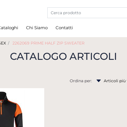
La modifica di un filtro aggiorna automati
ataloghi
Chi Siamo
Contatti
SEX
2262069 PRIME HALF ZIP SWEATER
CATALOGO ARTICOLI
Ordina per: