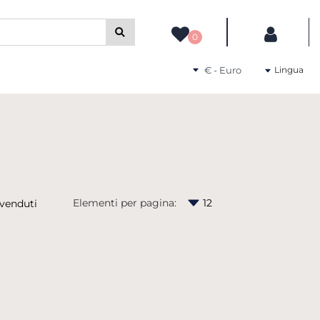
camente gli altri filtri disponibili.
0
Seleziona una valuta
Lingua
Elementi per pagina: