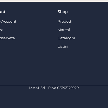
unt
Shop
 Account
Prodotti
st
Marchi
Riservata
Cataloghi
Listini
M.V.M. Srl - P.Iva 02393170929