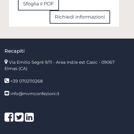
Sfoglia il PDF
Richiedi informazioni
Recapiti
Via Emilio Segrè 9/11
- Area Ind.le est Casic - 09067
Elmas (CA)
+39 0702110268
info@mvmconfezioni.it
Facebook
Twitter
LinkedIn