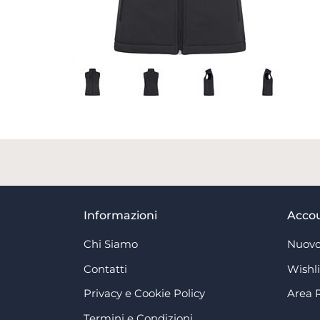
Informazioni
Acco
Chi Siamo
Nuovo
Contatti
Wishli
Privacy e Cookie Policy
Area 
Termini e Condizioni