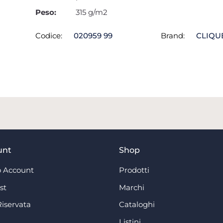
Peso:
315 g/m2
Codice:
020959 99
Brand:
CLIQU
unt
Shop
 Account
Prodotti
st
Marchi
Riservata
Cataloghi
Listini