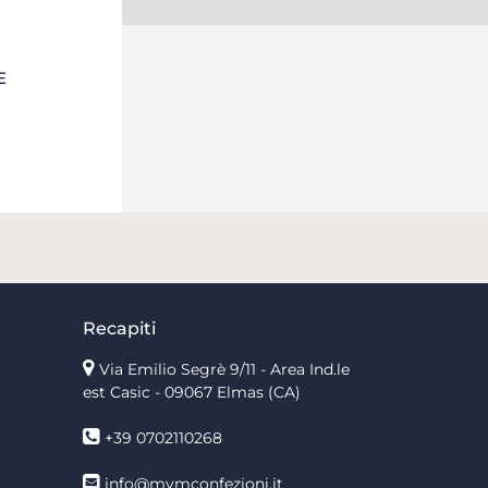
E
Recapiti
Via Emilio Segrè 9/11
- Area Ind.le
est Casic - 09067 Elmas (CA)
+39 0702110268
info@mvmconfezioni.it