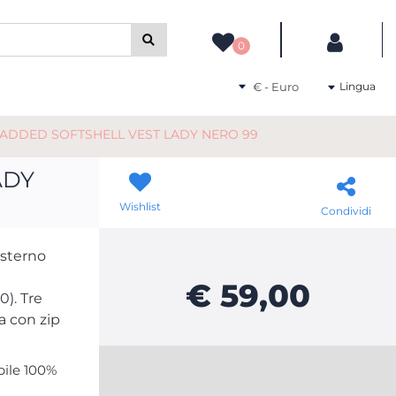
camente gli altri filtri disponibili.
0
Seleziona una valuta
Lingua
ADDED SOFTSHELL VEST LADY NERO 99
ADY
Wishlist
Condividi
esterno
€ 59,00
). Tre
a con zip
pile 100%