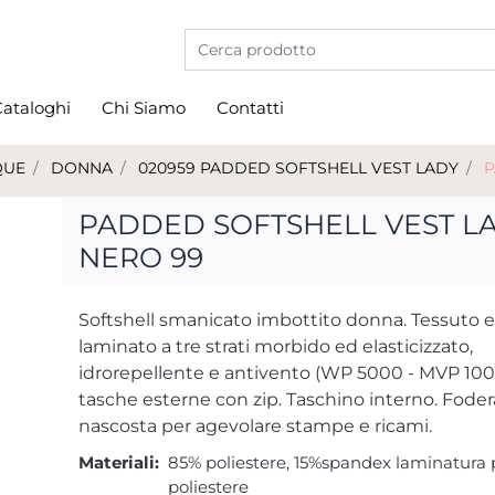
La modifica di un filtro aggiorna automati
ataloghi
Chi Siamo
Contatti
QUE
DONNA
020959 PADDED SOFTSHELL VEST LADY
P
PADDED SOFTSHELL VEST L
NERO 99
Softshell smanicato imbottito donna. Tessuto 
laminato a tre strati morbido ed elasticizzato,
idrorepellente e antivento (WP 5000 - MVP 1000
tasche esterne con zip. Taschino interno. Foder
nascosta per agevolare stampe e ricami.
Materiali:
85% poliestere, 15%spandex laminatura 
poliestere