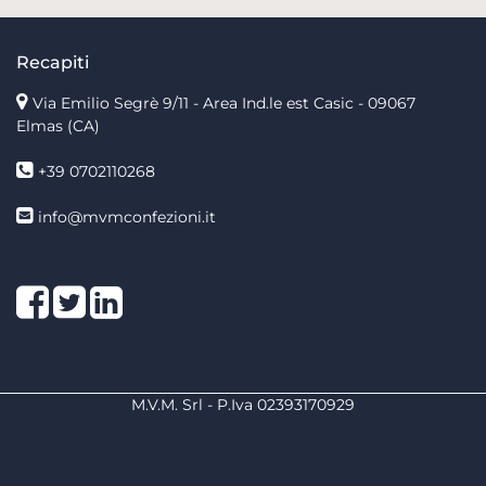
Recapiti
Via Emilio Segrè 9/11
- Area Ind.le est Casic - 09067
Elmas (CA)
+39 0702110268
info@mvmconfezioni.it
Facebook
Twitter
LinkedIn
M.V.M. Srl - P.Iva 02393170929