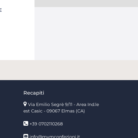
E
Recapiti
Via Emilio Segrè 9/11
- Area Ind.le
est Casic - 09067 Elmas (CA)
+39 0702110268
info@mvmconfezioni.it