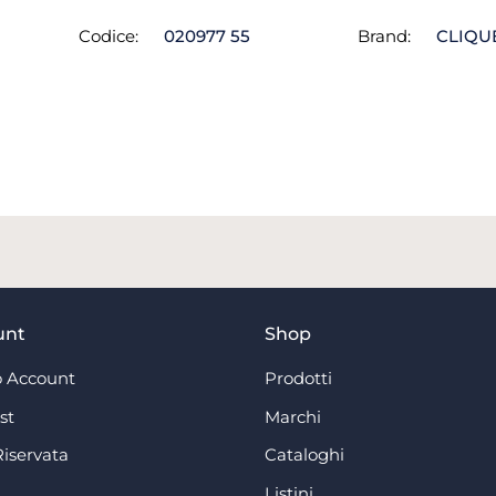
Codice:
020977 55
Brand:
CLIQU
unt
Shop
 Account
Prodotti
st
Marchi
Riservata
Cataloghi
Listini