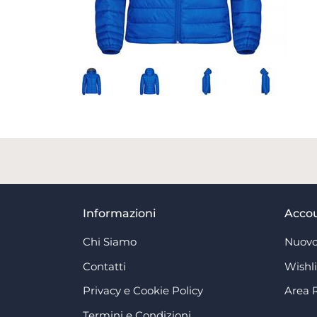
Informazioni
Acco
Chi Siamo
Nuovo
Contatti
Wishli
Privacy e Cookie Policy
Area 
Termini e Condizioni