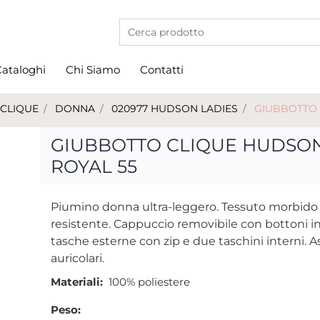
La modifica di un filtro aggiorna automati
ataloghi
Chi Siamo
Contatti
CLIQUE
DONNA
020977 HUDSON LADIES
GIUBBOTTO 
GIUBBOTTO CLIQUE HUDSO
ROYAL 55
Piumino donna ultra-leggero. Tessuto morbido
resistente. Cappuccio removibile con bottoni invi
tasche esterne con zip e due taschini interni. A
auricolari.
Materiali:
100% poliestere
Peso: