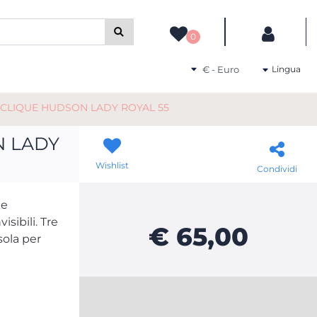
camente gli altri filtri disponibili.
0
Seleziona una valuta
Lingua
CLIQUE HUDSON LADY ROYAL 55
N LADY
Wishlist
Condividi
 e
sibili. Tre
€ 65,00
sola per