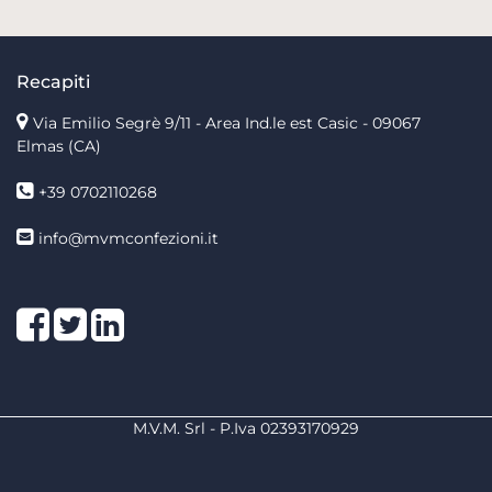
Recapiti
Via Emilio Segrè 9/11
- Area Ind.le est Casic - 09067
Elmas (CA)
+39 0702110268
info@mvmconfezioni.it
Facebook
Twitter
LinkedIn
M.V.M. Srl - P.Iva 02393170929