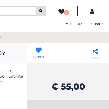
camente gli altri filtri disponibili.
0
Seleziona una valuta
Lingua
DY
DY
Wishlist
Condividi
ecnico
oli. Girovita
co.
€ 55,00