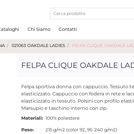
La modifica di un filtro aggiorna automati
ataloghi
Chi Siamo
Contatti
NA
021063 OAKDALE LADIES
FELPA CLIQUE OAKDALE LA
FELPA CLIQUE OAKDALE LA
Felpa sportiva donna con cappuccio. Tessuto t
elasticizzato. Cappuccio con fodera in rete e lacci
elasticizzato in tessuto. Polsini con profilo elasti
Marsupio e taschino interno con zip.
Materiali:
100% poliestere
Peso:
215 g/m2 (color 92, 95: 240 g/m2)