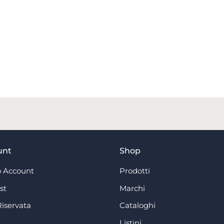
unt
Shop
 Account
Prodotti
st
Marchi
Riservata
Cataloghi
Listini