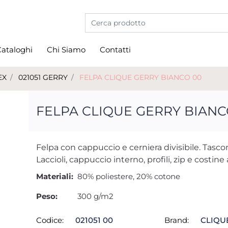
La modifica di un filtro aggiorna automati
ataloghi
Chi Siamo
Contatti
EX
021051 GERRY
FELPA CLIQUE GERRY BIANCO 00
FELPA CLIQUE GERRY BIANC
Felpa con cappuccio e cerniera divisibile. Tasconi
Laccioli, cappuccio interno, profili, zip e costine
Materiali:
80% poliestere, 20% cotone
Peso:
300 g/m2
Codice:
021051 00
Brand:
CLIQU