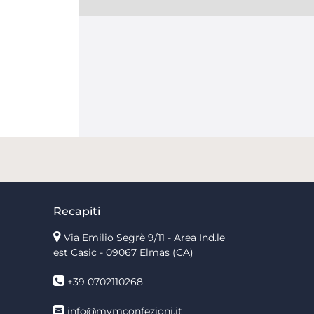
Recapiti
Via Emilio Segrè 9/11
- Area Ind.le
est Casic - 09067 Elmas (CA)
+39 0702110268
info@mvmconfezioni.it