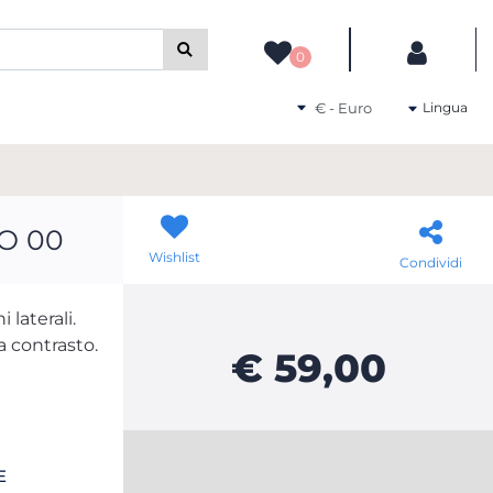
camente gli altri filtri disponibili.
0
Seleziona una valuta
Lingua
O 00
Wishlist
Condividi
 laterali.
 a contrasto.
€ 59,00
E