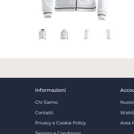
Informazioni
Acco
Chi Siamo
Nuovo
Contatti
Wishli
Privacy e Cookie Policy
Area 
Termini e Condizioni