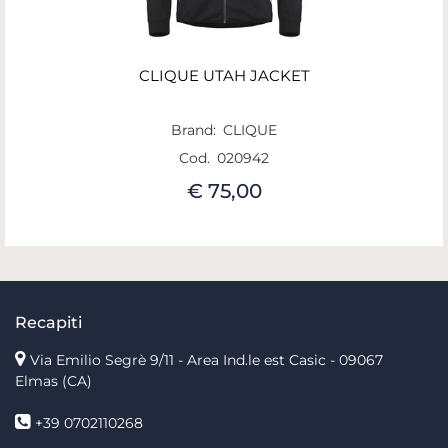
CLIQUE UTAH JACKET
Brand:
CLIQUE
Cod.
020942
€ 75,00
Recapiti
Via Emilio Segrè 9/11
- Area Ind.le est Casic - 09067
Elmas (CA)
+39 0702110268