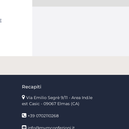
E
Recapiti
Via Emilio Segrè 9/11
- Area Ind.le
est Casic - 09067 Elmas (CA)
+39 0702110268
info@mvmconfezioni.it