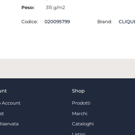
Peso:
315 g/m2
Codice:
020095799
Brand:
CLIQU
unt
Shop
 Account
Prodotti
st
Marchi
Riservata
Cataloghi
Listini