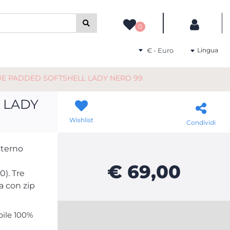
camente gli altri filtri disponibili.
0
Seleziona una valuta
Lingua
UE PADDED SOFTSHELL LADY NERO 99
 LADY
Wishlist
Condividi
sterno
€ 69,00
). Tre
a con zip
pile 100%