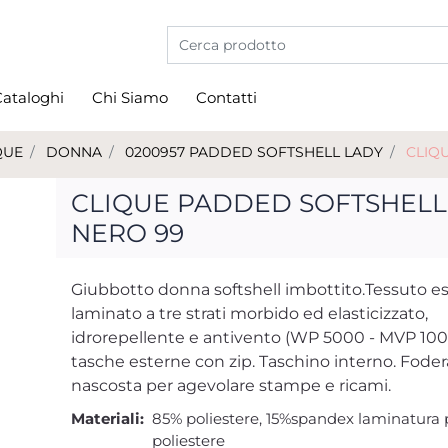
La modifica di un filtro aggiorna automati
ataloghi
Chi Siamo
Contatti
QUE
DONNA
0200957 PADDED SOFTSHELL LADY
CLIQ
CLIQUE PADDED SOFTSHELL
NERO 99
Giubbotto donna softshell imbottito.Tessuto e
laminato a tre strati morbido ed elasticizzato,
idrorepellente e antivento (WP 5000 - MVP 1000
tasche esterne con zip. Taschino interno. Foder
nascosta per agevolare stampe e ricami.
Materiali:
85% poliestere, 15%spandex laminatura 
poliestere