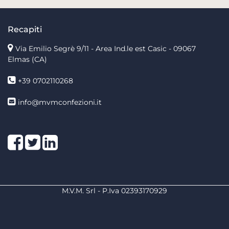
Recapiti
Via Emilio Segrè 9/11
- Area Ind.le est Casic - 09067
Elmas (CA)
+39 0702110268
info@mvmconfezioni.it
Facebook
Twitter
LinkedIn
M.V.M. Srl - P.Iva 02393170929