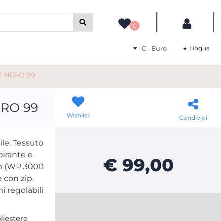
camente gli altri filtri disponibili.
0
Seleziona una valuta
Lingua
T NERO 99
RO 99
Wishlist
Condividi
le. Tessuto
pirante e
€ 99,00
to (WP 3000
 con zip.
i regolabili
liestere