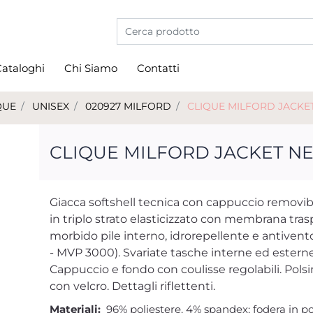
La modifica di un filtro aggiorna automati
ataloghi
Chi Siamo
Contatti
QUE
UNISEX
020927 MILFORD
CLIQUE MILFORD JACKE
CLIQUE MILFORD JACKET NE
Giacca softshell tecnica con cappuccio removibi
in triplo strato elasticizzato con membrana tras
morbido pile interno, idrorepellente e antiven
- MVP 3000). Svariate tasche interne ed esterne
Cappuccio e fondo con coulisse regolabili. Polsin
con velcro. Dettagli riflettenti.
Materiali:
96% poliestere, 4% spandex; fodera in po