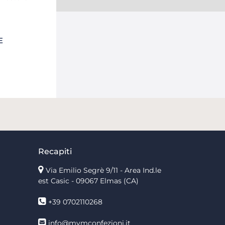
E
Recapiti
Via Emilio Segrè 9/11
- Area Ind.le
est Casic - 09067 Elmas (CA)
+39 0702110268
info@mvmconfezioni.it