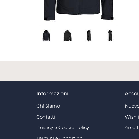
Informazioni
Acco
Chi Siamo
Nuovo
Contatti
Wishli
Privacy e Cookie Policy
Area 
Termini e Condizioni