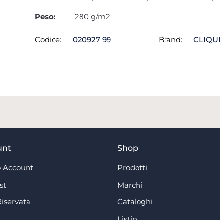
Peso:
280 g/m2
Codice:
020927 99
Brand:
CLIQU
unt
Shop
 Account
Prodotti
st
Marchi
Riservata
Cataloghi
Listini