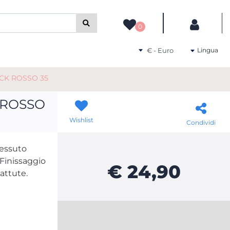
camente gli altri filtri disponibili.
0
Seleziona una valuta
Lingua
CK ROSSO 35
 ROSSO
Wishlist
Condividi
Tessuto
 Finissaggio
€ 24,90
battute.