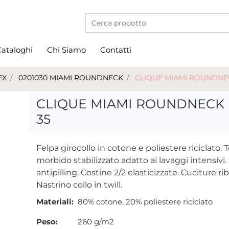
La modifica di un filtro aggiorna automati
ataloghi
Chi Siamo
Contatti
EX
0201030 MIAMI ROUNDNECK
CLIQUE MIAMI ROUNDNE
CLIQUE MIAMI ROUNDNECK
35
Felpa girocollo in cotone e poliestere riciclato. 
morbido stabilizzato adatto ai lavaggi intensivi.
antipilling. Costine 2/2 elasticizzate. Cuciture ri
Nastrino collo in twill.
Materiali:
80% cotone, 20% poliestere riciclato
Peso:
260 g/m2