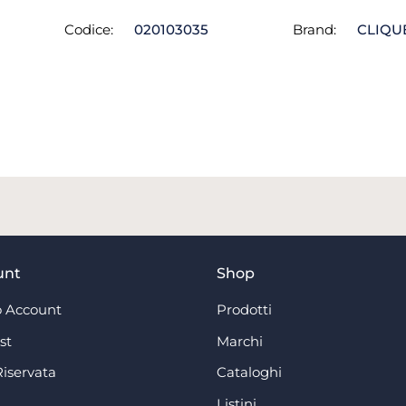
Codice:
020103035
Brand:
CLIQU
unt
Shop
 Account
Prodotti
st
Marchi
Riservata
Cataloghi
Listini