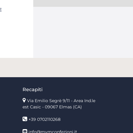
E
Recapiti
Via Emilio Segrè 9/11
- Area Ind.le
est Casic - 09067 Elmas (CA)
+39 0702110268
info@mvmconfezioni.it