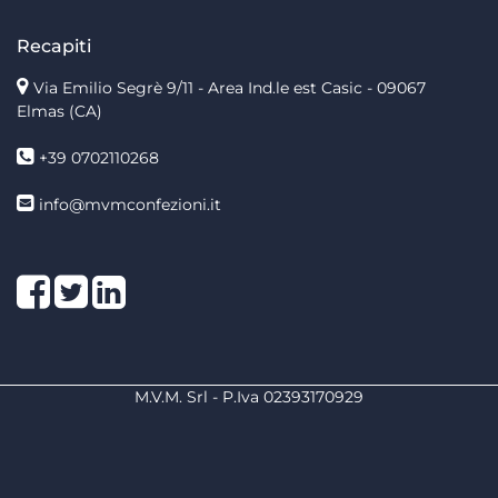
Recapiti
Via Emilio Segrè 9/11
- Area Ind.le est Casic - 09067
Elmas (CA)
+39 0702110268
info@mvmconfezioni.it
Facebook
Twitter
LinkedIn
M.V.M. Srl - P.Iva 02393170929