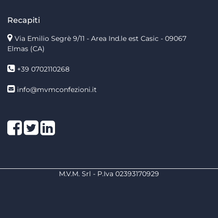
Recapiti
Via Emilio Segrè 9/11
- Area Ind.le est Casic - 09067
Elmas (CA)
+39 0702110268
info@mvmconfezioni.it
Facebook
Twitter
LinkedIn
M.V.M. Srl - P.Iva 02393170929