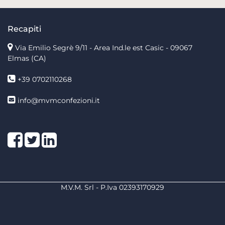
Recapiti
Via Emilio Segrè 9/11
- Area Ind.le est Casic - 09067
Elmas (CA)
+39 0702110268
info@mvmconfezioni.it
Facebook
Twitter
LinkedIn
M.V.M. Srl - P.Iva 02393170929