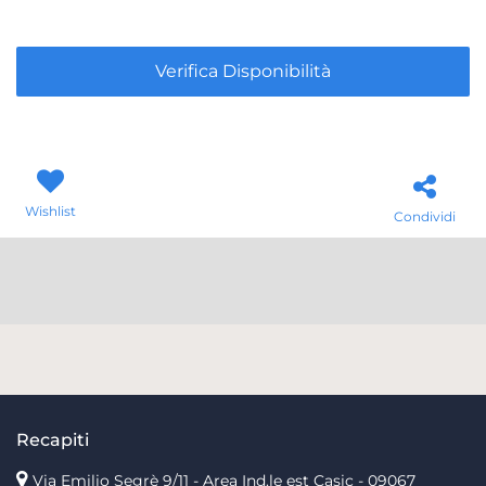
Verifica Disponibilità
Wishlist
Condividi
Recapiti
Via Emilio Segrè 9/11
- Area Ind.le est Casic - 09067