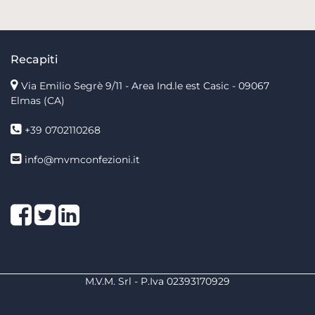
Recapiti
Via Emilio Segrè 9/11
- Area Ind.le est Casic - 09067
Elmas (CA)
+39 0702110268
info@mvmconfezioni.it
Facebook
Twitter
LinkedIn
M.V.M. Srl - P.Iva 02393170929