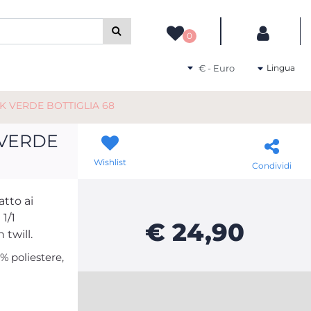
camente gli altri filtri disponibili.
0
Seleziona una valuta
Lingua
 VERDE BOTTIGLIA 68
 VERDE
Wishlist
Condividi
atto ai
 1/1
€ 24,90
 twill.
% poliestere,