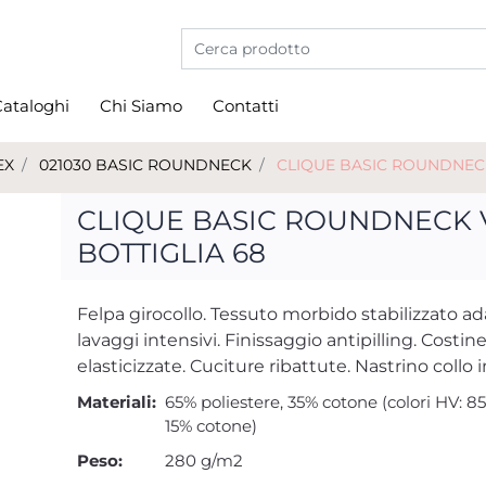
La modifica di un filtro aggiorna automati
ataloghi
Chi Siamo
Contatti
EX
021030 BASIC ROUNDNECK
CLIQUE BASIC ROUNDNECK
CLIQUE BASIC ROUNDNECK
BOTTIGLIA 68
Felpa girocollo. Tessuto morbido stabilizzato ad
lavaggi intensivi. Finissaggio antipilling. Costine
elasticizzate. Cuciture ribattute. Nastrino collo in
Materiali:
65% poliestere, 35% cotone (colori HV: 85
15% cotone)
Peso:
280 g/m2