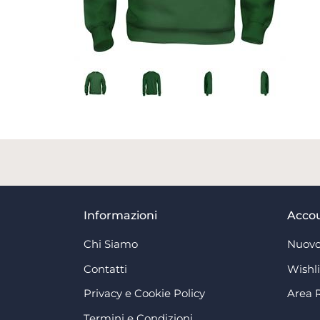
Informazioni
Acco
Chi Siamo
Nuovo
Contatti
Wishli
Privacy e Cookie Policy
Area 
Termini e Condizioni