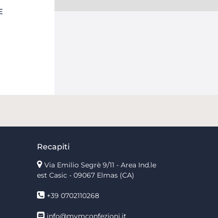
E
Recapiti
Via Emilio Segrè 9/11
- Area Ind.le
est Casic - 09067 Elmas (CA)
+39 0702110268
info@mvmconfezioni.it