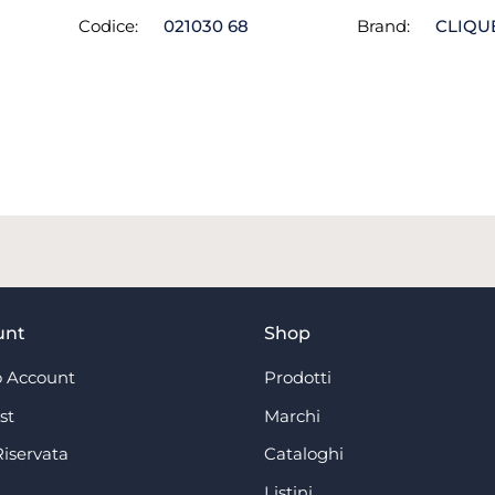
Codice:
021030 68
Brand:
CLIQU
unt
Shop
 Account
Prodotti
st
Marchi
Riservata
Cataloghi
Listini