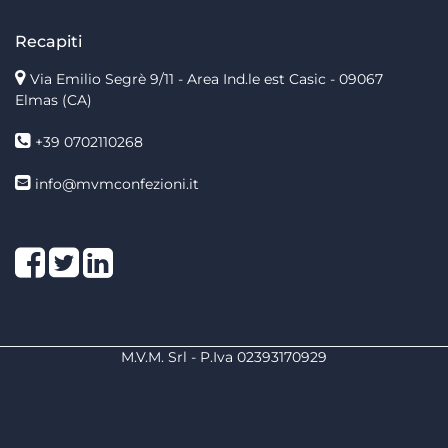
Recapiti
Via Emilio Segrè 9/11
- Area Ind.le est Casic - 09067
Elmas (CA)
+39 0702110268
info@mvmconfezioni.it
Facebook
Twitter
LinkedIn
M.V.M. Srl - P.Iva 02393170929