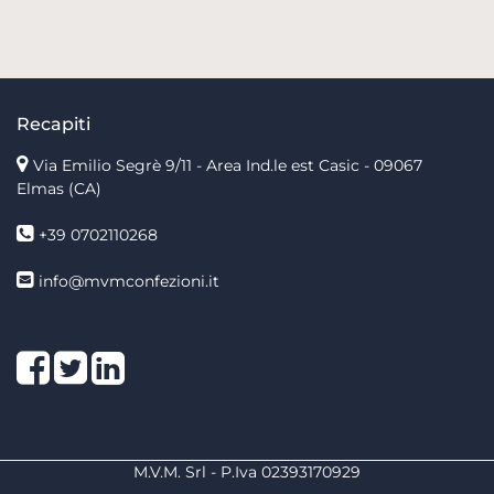
Recapiti
Via Emilio Segrè 9/11
- Area Ind.le est Casic - 09067
Elmas (CA)
+39 0702110268
info@mvmconfezioni.it
Facebook
Twitter
LinkedIn
M.V.M. Srl - P.Iva 02393170929