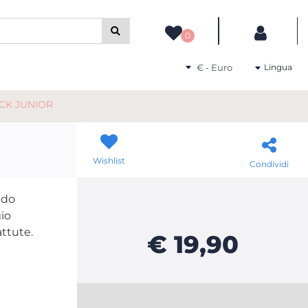
camente gli altri filtri disponibili.
0
Seleziona una valuta
Lingua
CK JUNIOR
Wishlist
Condividi
ido
gio
attute.
€ 19,90