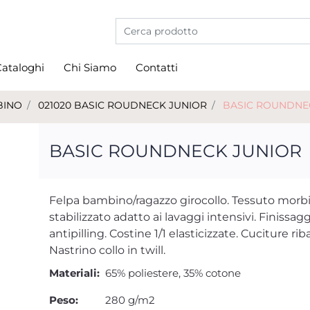
La modifica di un filtro aggiorna automati
ataloghi
Chi Siamo
Contatti
BINO
021020 BASIC ROUDNECK JUNIOR
BASIC ROUNDNE
BASIC ROUNDNECK JUNIOR
Felpa bambino/ragazzo girocollo. Tessuto morb
stabilizzato adatto ai lavaggi intensivi. Finissag
antipilling. Costine 1/1 elasticizzate. Cuciture rib
Nastrino collo in twill.
Materiali:
65% poliestere, 35% cotone
Peso:
280 g/m2