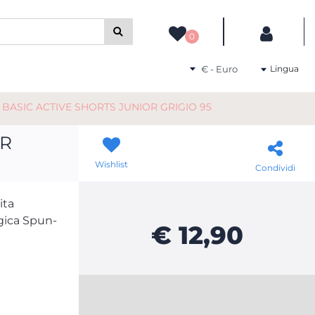
camente gli altri filtri disponibili.
0
Seleziona una valuta
Lingua
BASIC ACTIVE SHORTS JUNIOR GRIGIO 95
OR
Wishlist
Condividi
ita
ogica Spun-
€ 12,90