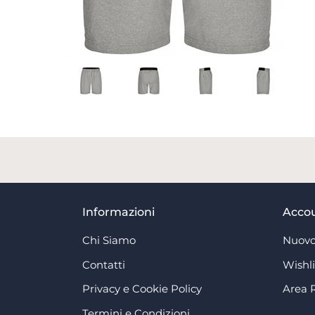
Informazioni
Acco
Chi Siamo
Nuovo
Contatti
Wishli
Privacy e Cookie Policy
Area 
Termini e Condizioni