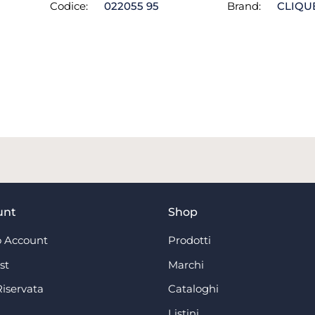
Codice:
022055 95
Brand:
CLIQU
unt
Shop
 Account
Prodotti
st
Marchi
Riservata
Cataloghi
Listini