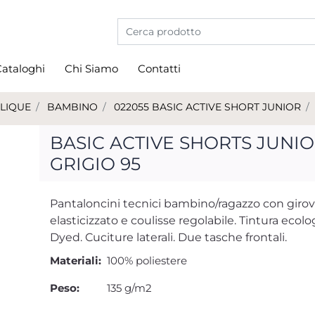
La modifica di un filtro aggiorna automati
ataloghi
Chi Siamo
Contatti
LIQUE
BAMBINO
022055 BASIC ACTIVE SHORT JUNIOR
BASIC ACTIVE SHORTS JUNI
GRIGIO 95
Pantaloncini tecnici bambino/ragazzo con girov
elasticizzato e coulisse regolabile. Tintura ecol
Dyed. Cuciture laterali. Due tasche frontali.
Materiali:
100% poliestere
Peso:
135 g/m2