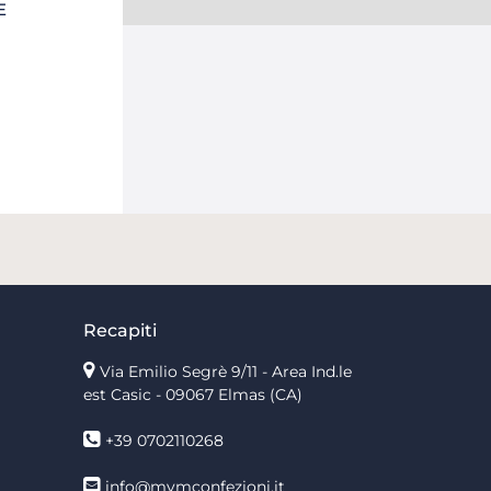
E
Recapiti
Via Emilio Segrè 9/11
- Area Ind.le
est Casic - 09067 Elmas (CA)
+39 0702110268
info@mvmconfezioni.it