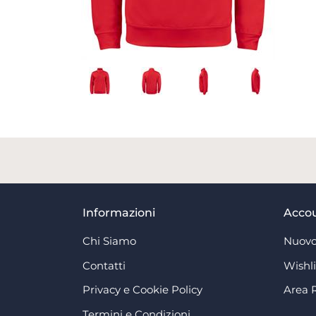
Informazioni
Acco
Chi Siamo
Nuovo
Contatti
Wishli
Privacy e Cookie Policy
Area 
Termini e Condizioni