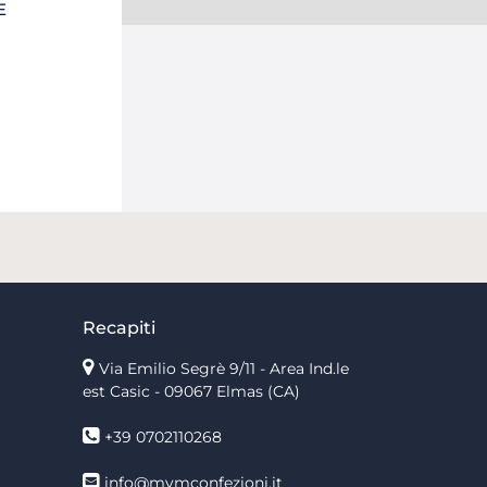
E
Recapiti
Via Emilio Segrè 9/11
- Area Ind.le
est Casic - 09067 Elmas (CA)
+39 0702110268
info@mvmconfezioni.it