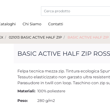
La modifica di un filtro aggiorna automati
ataloghi
Chi Siamo
Contatti
EX
021013 BASIC ACTIVE HALF ZIP
BASIC ACTIVE HALF ZIP
BASIC ACTIVE HALF ZIP ROSS
Felpa tecnica mezza zip. Tintura ecologica Spu
Tessuto elasticizzato non garzato ultra resistent
Parasudore in twill con loop. Taschino con zip s
Materiali:
100% poliestere
Peso:
280 g/m2