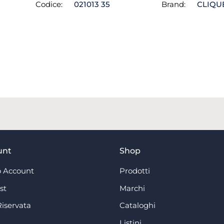
Codice:
021013 35
Brand:
CLIQU
unt
Shop
 Account
Prodotti
st
Marchi
Riservata
Cataloghi
Listini