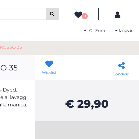
camente gli altri filtri disponibili.
0
Seleziona una valuta
Lingua
 ROSSO 35
O 35
Wishlist
Condividi
n-Dyed.
e ai lavaggi.
€ 29,90
ulla manica.