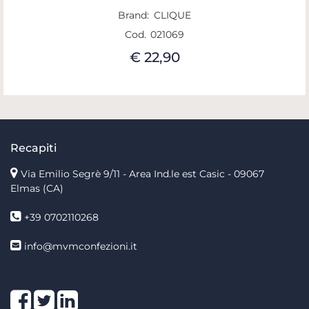
Brand:
CLIQUE
Cod.
021069
€ 22,90
Recapiti
Via Emilio Segrè 9/11
- Area Ind.le est Casic - 09067
Elmas (CA)
+39 0702110268
info@mvmconfezioni.it
Facebook
Twitter
LinkedIn